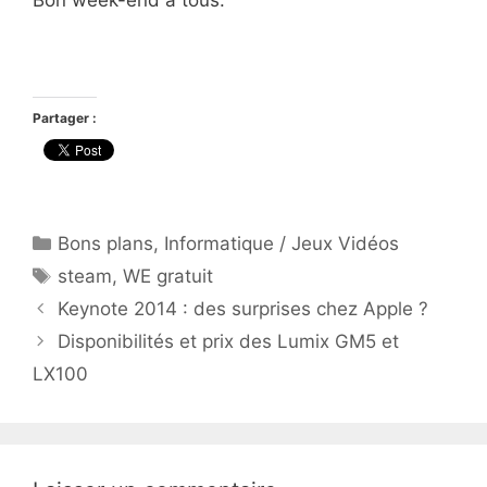
Bon week-end à tous.
Partager :
Catégories
Bons plans
,
Informatique / Jeux Vidéos
Étiquettes
steam
,
WE gratuit
Keynote 2014 : des surprises chez Apple ?
Disponibilités et prix des Lumix GM5 et
LX100