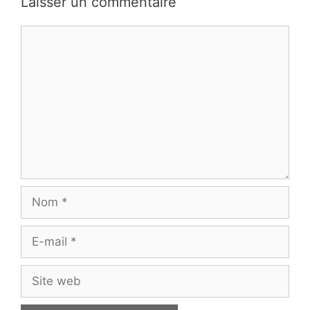
Laisser un commentaire
Commentaire
Nom
E-
mail
Site
web