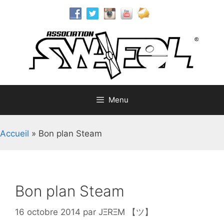
Aller
au
contenu
Menu
Accueil
»
Bon plan Steam
Bon plan Steam
16 octobre 2014
par
JΞRΞM 【ツ】