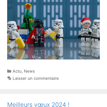
Catégories
Actu
,
News
Laisser un commentaire
Meilleurs vœux 2024 !