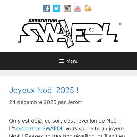
Aller
au
contenu
Menu
Joyeux Noël 2025 !
24 décembre 2025
par
Jerom
On y est déjà, ce soir, c’est réveillon de Noël !
L’
Association SWAFOL
vous souhaite un joyeux
Noël ! Passez un très bon réveillon, qu’il soit en