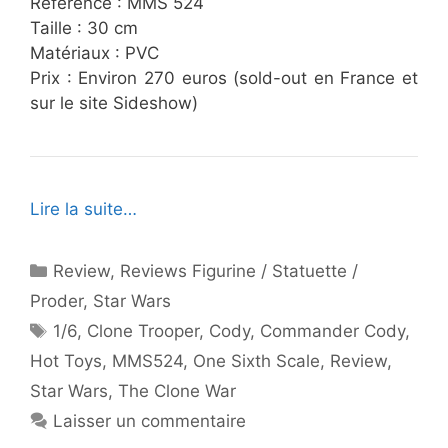
Référence : MMS 524
Taille : 30 cm
Matériaux : PVC
Prix : Environ 270 euros (sold-out en France et
sur le site Sideshow)
Lire la suite…
Catégories
Review
,
Reviews Figurine / Statuette /
Proder
,
Star Wars
Étiquettes
1/6
,
Clone Trooper
,
Cody
,
Commander Cody
,
Hot Toys
,
MMS524
,
One Sixth Scale
,
Review
,
Star Wars
,
The Clone War
Laisser un commentaire