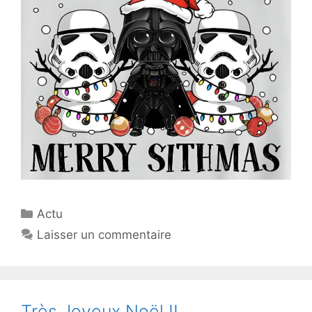
Catégories
Actu
Laisser un commentaire
Très Joyeux Noël !!