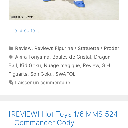
Lire la suite…
Catégories
Review
,
Reviews Figurine / Statuette / Proder
Étiquettes
Akira Toriyama
,
Boules de Cristal
,
Dragon
Ball
,
Kid Goku
,
Nuage magique
,
Review
,
S.H.
Figuarts
,
Son Goku
,
SWAFOL
Laisser un commentaire
[REVIEW] Hot Toys 1/6 MMS 524
– Commander Cody