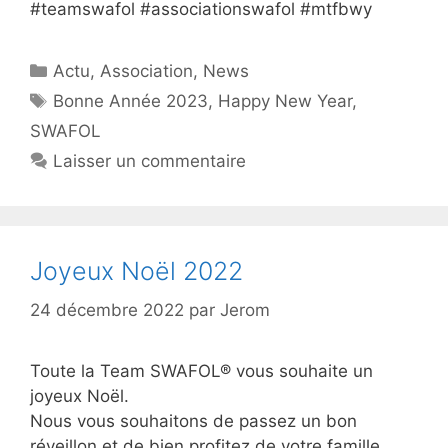
#teamswafol #associationswafol #mtfbwy
Catégories
Actu
,
Association
,
News
Étiquettes
Bonne Année 2023
,
Happy New Year
,
SWAFOL
Laisser un commentaire
Joyeux Noël 2022
24 décembre 2022
par
Jerom
Toute la Team SWAFOL® vous souhaite un
joyeux Noël.
Nous vous souhaitons de passez un bon
réveillon et de bien profitez de votre famille.