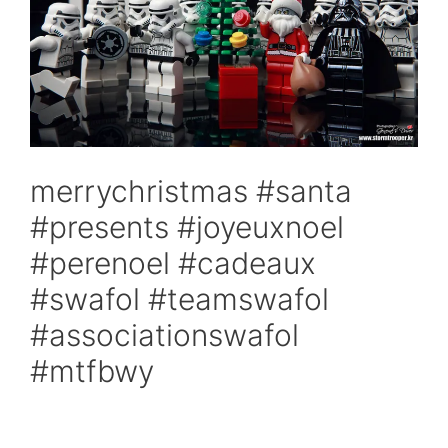
merrychristmas #santa
#presents #joyeuxnoel
#perenoel #cadeaux
#swafol #teamswafol
#associationswafol
#mtfbwy