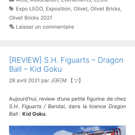
Étiquettes
Expo LEGO
,
Exposition
,
Olivet
,
Olivet Bricks
,
Olivet Bricks 2021
Laisser un commentaire
[REVIEW] S.H. Figuarts – Dragon
Ball – Kid Goku
28 avril 2021
par
JΞRΞM 【ツ】
Aujourd’hui, review d’une petite figurine de chez
S.H. Figuarts / Bandai
, dans la licence
Dragon
Ball
:
Kid Goku
.