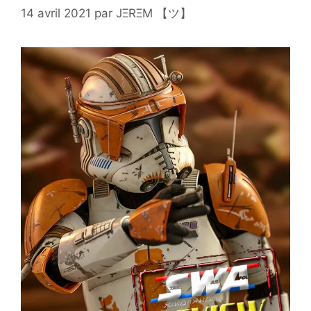
14 avril 2021
par
JΞRΞM 【ツ】