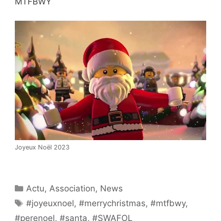
MTFBWY
Joyeux Noël 2023
Catégories
Actu
,
Association
,
News
Étiquettes
#joyeuxnoel
,
#merrychristmas
,
#mtfbwy
,
#perenoel
,
#santa
,
#SWAFOL