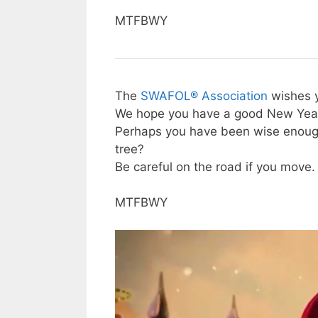
MTFBWY
The
SWAFOL® Association
wishes y
We hope you have a good New Year’
Perhaps you have been wise enough t
tree?
Be careful on the road if you move.
MTFBWY