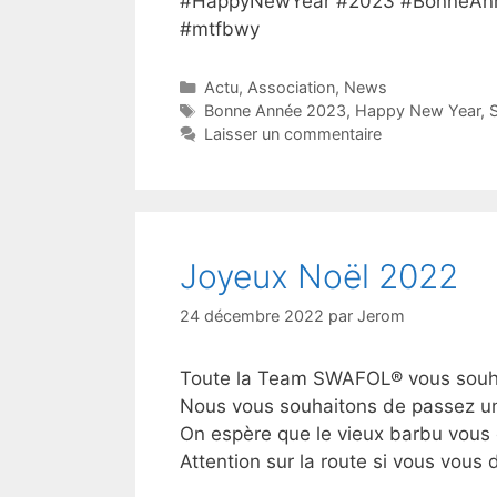
#HappyNewYear #2023 #BonneAnné
#mtfbwy
Catégories
Actu
,
Association
,
News
Étiquettes
Bonne Année 2023
,
Happy New Year
,
Laisser un commentaire
Joyeux Noël 2022
24 décembre 2022
par
Jerom
Toute la Team SWAFOL® vous souha
Nous vous souhaitons de passez un b
On espère que le vieux barbu vous 
Attention sur la route si vous vo