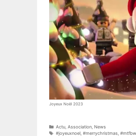
Joyeux Noël 2023
Catégories
Actu
,
Association
,
News
Étiquettes
#joyeuxnoel
,
#merrychristmas
,
#mtfbw