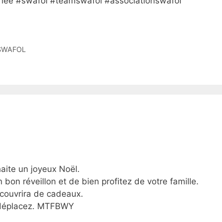
e #swafol #teamswafol #associationswafol
SWAFOL
ite un joyeux Noël.
on réveillon et de bien profitez de votre famille.
couvrira de cadeaux.
us déplacez. MTFBWY