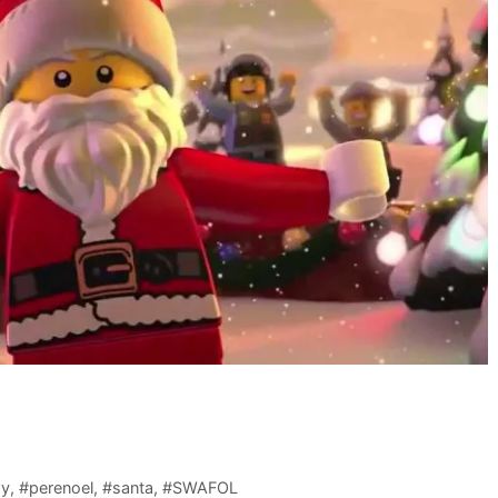
y
,
#perenoel
,
#santa
,
#SWAFOL