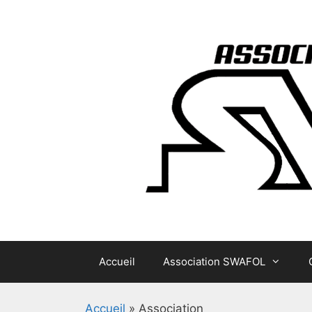
Aller
au
contenu
Accueil
Association SWAFOL
Accueil
»
Association