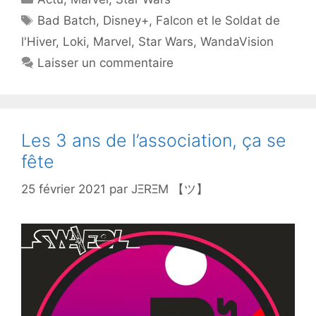
Étiquettes
Bad Batch
,
Disney+
,
Falcon et le Soldat de
l'Hiver
,
Loki
,
Marvel
,
Star Wars
,
WandaVision
Laisser un commentaire
Les 3 ans de l’association, ça se
fête
25 février 2021
par
JΞRΞM 【ツ】