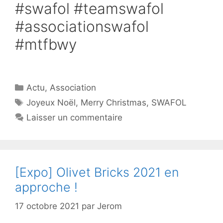
#swafol #teamswafol
#associationswafol
#mtfbwy
Catégories
Actu
,
Association
Étiquettes
Joyeux Noël
,
Merry Christmas
,
SWAFOL
Laisser un commentaire
[Expo] Olivet Bricks 2021 en
approche !
17 octobre 2021
par
Jerom