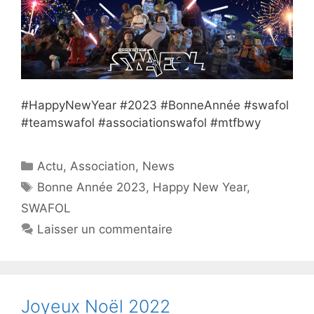
#HappyNewYear #2023 #BonneAnnée #swafol
#teamswafol #associationswafol #mtfbwy
Catégories
Actu
,
Association
,
News
Étiquettes
Bonne Année 2023
,
Happy New Year
,
SWAFOL
Laisser un commentaire
Joyeux Noël 2022