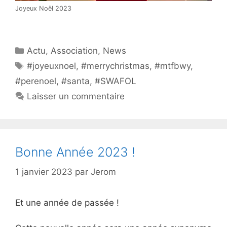
Joyeux Noël 2023
Catégories
Actu
,
Association
,
News
Étiquettes
#joyeuxnoel
,
#merrychristmas
,
#mtfbwy
,
#perenoel
,
#santa
,
#SWAFOL
Laisser un commentaire
Bonne Année 2023 !
1 janvier 2023
par
Jerom
Et une année de passée !