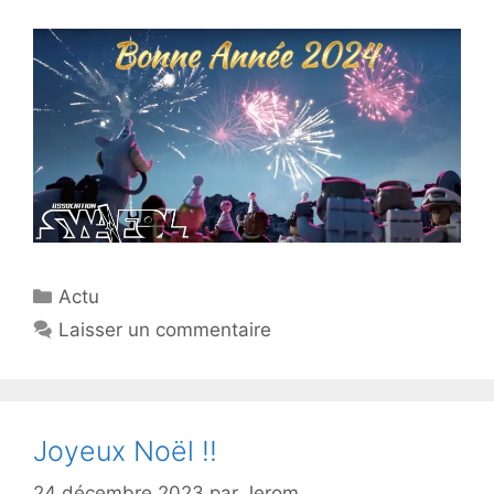
Catégories
Actu
Laisser un commentaire
Joyeux Noël !!
24 décembre 2023
par
Jerom