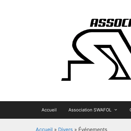
Aller
au
contenu
Accueil
Association SWAFOL
Accueil
»
Divers
»
Événements