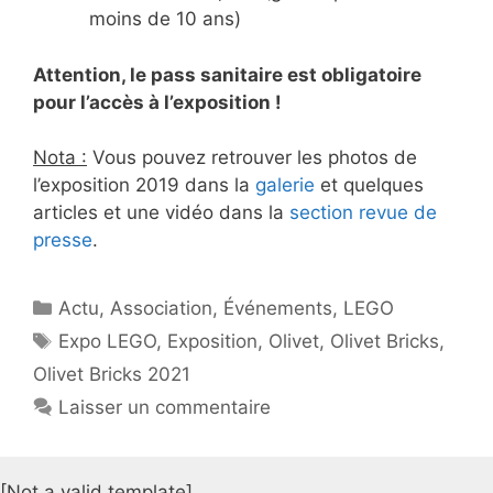
moins de 10 ans)
Attention, le pass sanitaire est obligatoire
pour l’accès à l’exposition !
Nota :
Vous pouvez retrouver les photos de
l’exposition 2019 dans la
galerie
et quelques
articles et une vidéo dans la
section revue de
presse
.
Catégories
Actu
,
Association
,
Événements
,
LEGO
Étiquettes
Expo LEGO
,
Exposition
,
Olivet
,
Olivet Bricks
,
Olivet Bricks 2021
Laisser un commentaire
[Not a valid template]