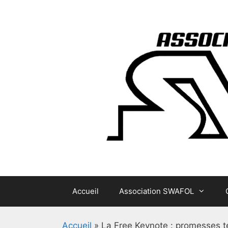
Aller
au
contenu
Accueil
Association SWAFOL
Accueil
»
La Free Keynote : promesses t