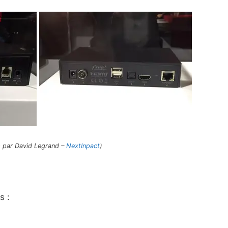
 par David Legrand –
NextInpact
)
s :