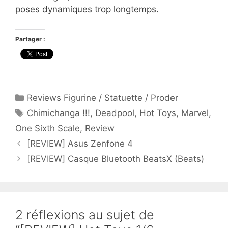
poses dynamiques trop longtemps.
Partager :
Catégories
Reviews Figurine / Statuette / Proder
Étiquettes
Chimichanga !!!
,
Deadpool
,
Hot Toys
,
Marvel
,
One Sixth Scale
,
Review
[REVIEW] Asus Zenfone 4
[REVIEW] Casque Bluetooth BeatsX (Beats)
2 réflexions au sujet de