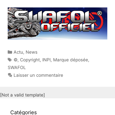
Catégories
Actu
,
News
Étiquettes
©
,
Copyright
,
INPI
,
Marque déposée
,
SWAFOL
Laisser un commentaire
[Not a valid template]
Catégories