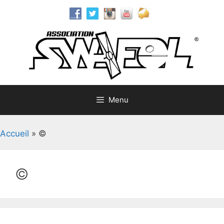
Aller
au
contenu
Menu
Accueil
»
©
©