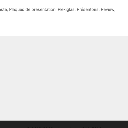
esté
,
Plaques de présentation
,
Plexiglas
,
Présentoirs
,
Review
,