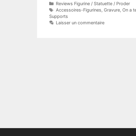
Catégories
Reviews Figurine / Statuette / Proder
Étiquettes
Accessoires-Figurines
,
Gravure
,
On a t
Supports
Laisser un commentaire