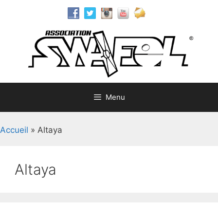
Aller
au
contenu
Menu
Accueil
»
Altaya
Altaya