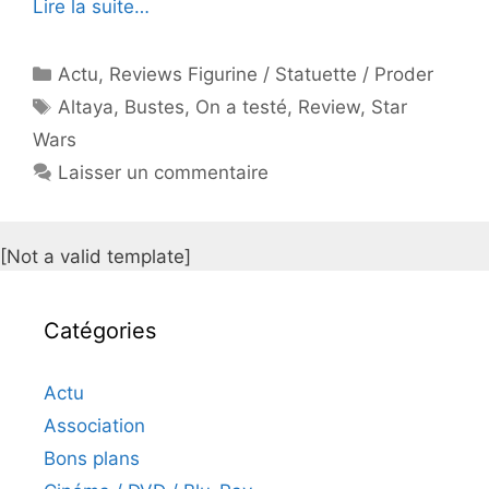
Lire la suite…
Catégories
Actu
,
Reviews Figurine / Statuette / Proder
Étiquettes
Altaya
,
Bustes
,
On a testé
,
Review
,
Star
Wars
Laisser un commentaire
[Not a valid template]
Catégories
Actu
Association
Bons plans