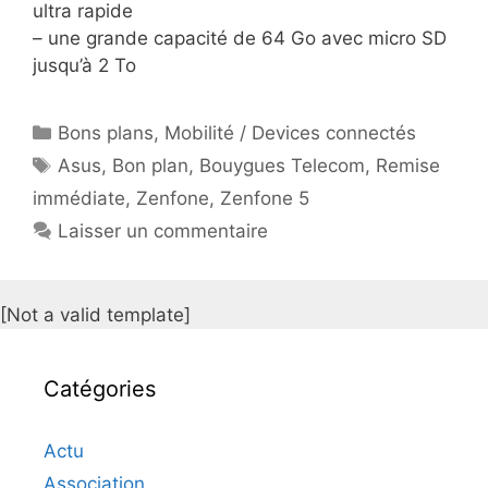
ultra rapide
– une grande capacité de 64 Go avec micro SD
jusqu’à 2 To
Catégories
Bons plans
,
Mobilité / Devices connectés
Étiquettes
Asus
,
Bon plan
,
Bouygues Telecom
,
Remise
immédiate
,
Zenfone
,
Zenfone 5
Laisser un commentaire
[Not a valid template]
Catégories
Actu
Association