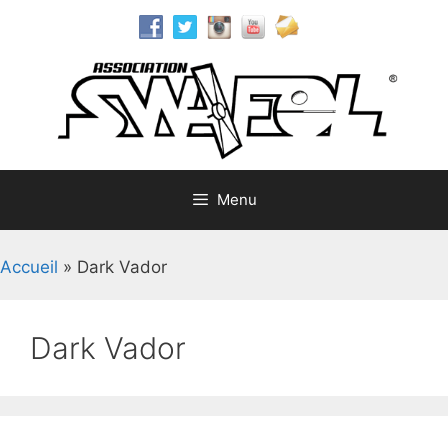
Aller
au
contenu
Menu
Accueil
»
Dark Vador
Dark Vador