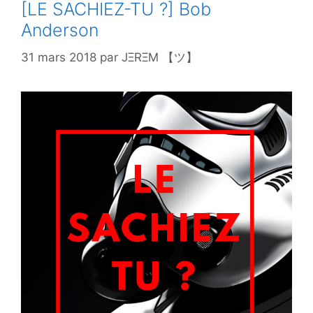
[LE SACHIEZ-TU ?] Bob
Anderson
31 mars 2018
par
JΞRΞM 【ツ】