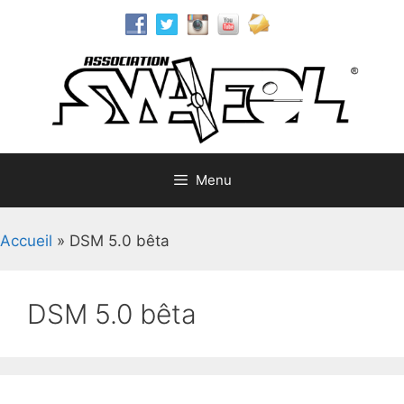
Aller
au
contenu
Menu
Accueil
»
DSM 5.0 bêta
DSM 5.0 bêta