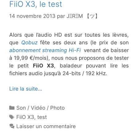
FiiO X3, le test
14 novembre 2013
par
JΞRΞM 【ツ】
Alors que l’audio HD est sur toutes les lèvres,
que
Qobuz
fête ses deux ans (le prix de son
abonnement streaming Hi-Fi
venant de baisser
à 19,99 €/mois), nous nous proposons de tester
le petit
FiiO X3
, baladeur pouvant lire les
fichiers audio jusqu’à 24-bits / 192 kHz.
Lire la suite…
Catégories
Son / Vidéo / Photo
Étiquettes
FiiO X3
,
test
Laisser un commentaire