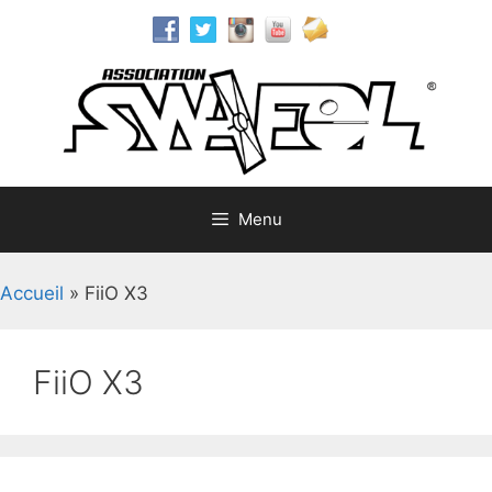
Aller
au
contenu
Menu
Accueil
»
FiiO X3
FiiO X3