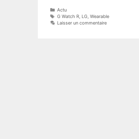
Catégories
Actu
Étiquettes
G Watch R
,
LG
,
Wearable
Laisser un commentaire