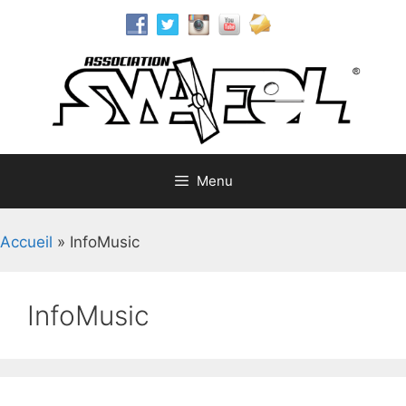
Aller
au
contenu
Menu
Accueil
»
InfoMusic
InfoMusic