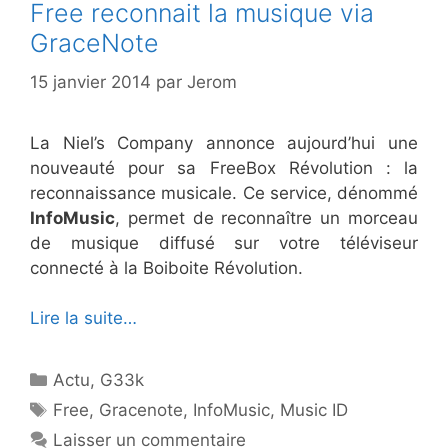
Free reconnait la musique via
GraceNote
15 janvier 2014
par
Jerom
La Niel’s Company annonce aujourd’hui une
nouveauté pour sa FreeBox Révolution : la
reconnaissance musicale. Ce service, dénommé
InfoMusic
, permet de reconnaître un morceau
de musique diffusé sur votre téléviseur
connecté à la Boiboite Révolution.
Lire la suite…
Catégories
Actu
,
G33k
Étiquettes
Free
,
Gracenote
,
InfoMusic
,
Music ID
Laisser un commentaire