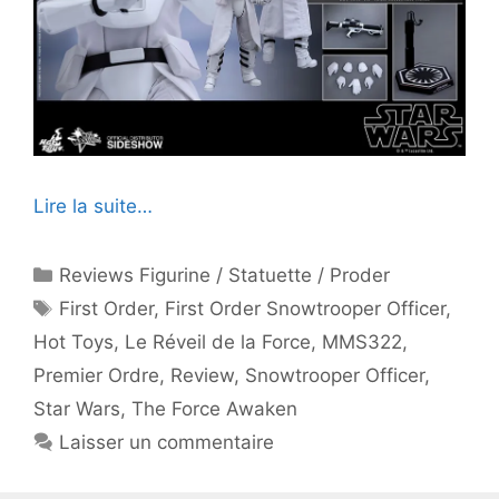
Lire la suite…
Catégories
Reviews Figurine / Statuette / Proder
Étiquettes
First Order
,
First Order Snowtrooper Officer
,
Hot Toys
,
Le Réveil de la Force
,
MMS322
,
Premier Ordre
,
Review
,
Snowtrooper Officer
,
Star Wars
,
The Force Awaken
Laisser un commentaire