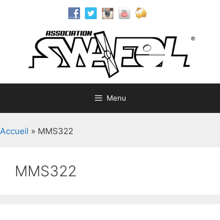
Aller
au
contenu
Menu
Accueil
»
MMS322
MMS322