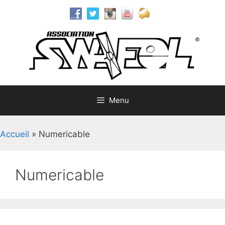
Aller
au
contenu
Menu
Accueil
»
Numericable
Numericable