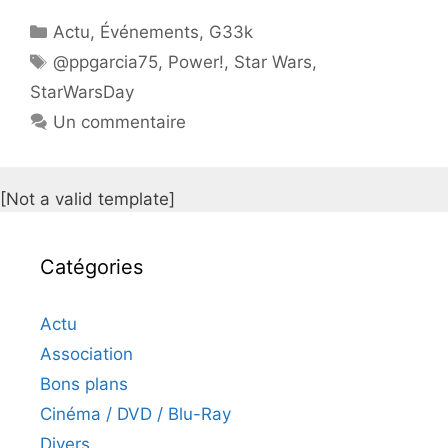
Catégories
Actu
,
Événements
,
G33k
Étiquettes
@ppgarcia75
,
Power!
,
Star Wars
,
StarWarsDay
Un commentaire
[Not a valid template]
Catégories
Actu
Association
Bons plans
Cinéma / DVD / Blu-Ray
Divers