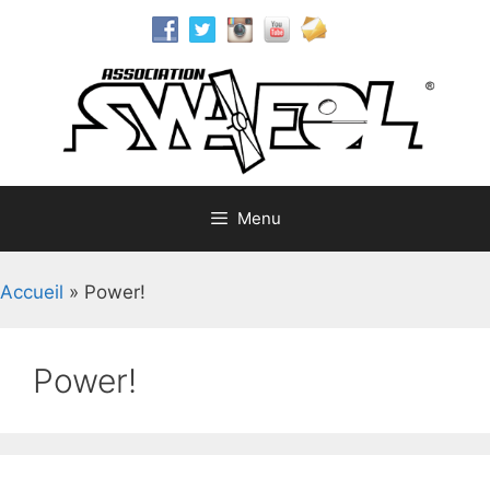
Aller
au
contenu
Menu
Accueil
»
Power!
Power!