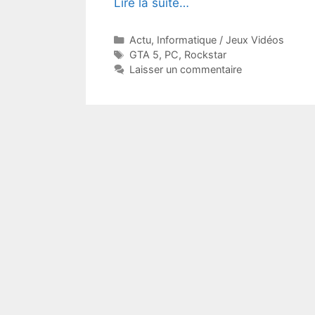
Lire la suite…
Catégories
Actu
,
Informatique / Jeux Vidéos
Étiquettes
GTA 5
,
PC
,
Rockstar
Laisser un commentaire