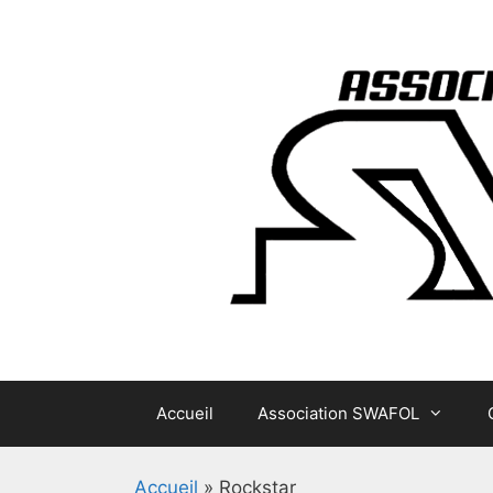
Aller
au
contenu
Accueil
Association SWAFOL
Accueil
»
Rockstar