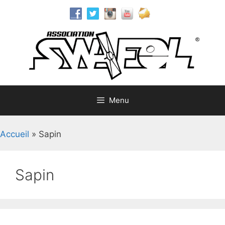
Aller
au
contenu
Menu
Accueil
»
Sapin
Sapin