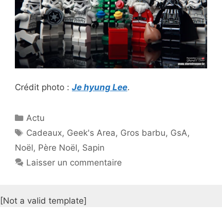
Crédit photo :
Je hyung Lee
.
Catégories
Actu
Étiquettes
Cadeaux
,
Geek's Area
,
Gros barbu
,
GsA
,
Noël
,
Père Noël
,
Sapin
Laisser un commentaire
[Not a valid template]