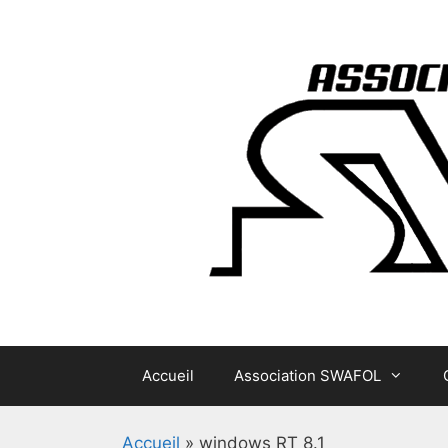
Aller
au
contenu
Accueil
Association SWAFOL
Accueil
»
windows RT 8.1