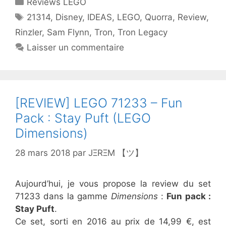
Catégories
Reviews LEGO
Étiquettes
21314
,
Disney
,
IDEAS
,
LEGO
,
Quorra
,
Review
,
Rinzler
,
Sam Flynn
,
Tron
,
Tron Legacy
Laisser un commentaire
[REVIEW] LEGO 71233 – Fun
Pack : Stay Puft (LEGO
Dimensions)
28 mars 2018
par
JΞRΞM 【ツ】
Aujourd’hui, je vous propose la review du set
71233 dans la gamme
Dimensions
:
Fun pack :
Stay Puft
.
Ce set, sorti en 2016 au prix de 14,99 €, est