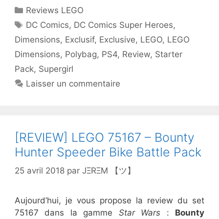
Catégories
Reviews LEGO
Étiquettes
DC Comics
,
DC Comics Super Heroes
,
Dimensions
,
Exclusif
,
Exclusive
,
LEGO
,
LEGO
Dimensions
,
Polybag
,
PS4
,
Review
,
Starter
Pack
,
Supergirl
Laisser un commentaire
[REVIEW] LEGO 75167 – Bounty
Hunter Speeder Bike Battle Pack
25 avril 2018
par
JΞRΞM 【ツ】
Aujourd’hui, je vous propose la review du set
75167 dans la gamme
Star Wars
:
Bounty