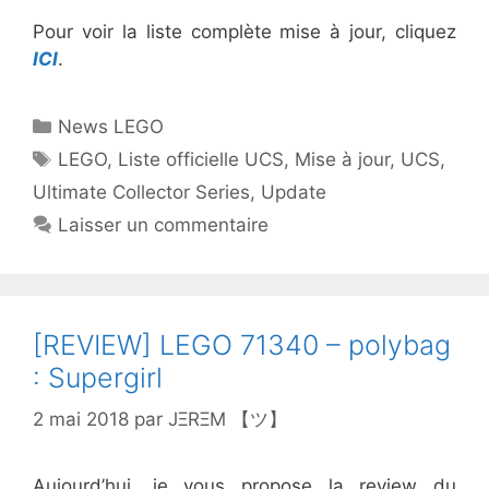
Pour voir la liste complète mise à jour, cliquez
ICI
.
Catégories
News LEGO
Étiquettes
LEGO
,
Liste officielle UCS
,
Mise à jour
,
UCS
,
Ultimate Collector Series
,
Update
Laisser un commentaire
[REVIEW] LEGO 71340 – polybag
: Supergirl
2 mai 2018
par
JΞRΞM 【ツ】
Aujourd’hui, je vous propose la review du