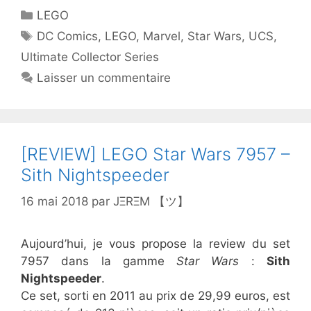
Catégories
LEGO
Étiquettes
DC Comics
,
LEGO
,
Marvel
,
Star Wars
,
UCS
,
Ultimate Collector Series
Laisser un commentaire
[REVIEW] LEGO Star Wars 7957 –
Sith Nightspeeder
16 mai 2018
par
JΞRΞM 【ツ】
Aujourd’hui, je vous propose la review du set
7957 dans la gamme
Star Wars
:
Sith
Nightspeeder
.
Ce set, sorti en 2011 au prix de 29,99 euros, est