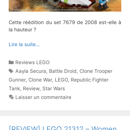
Cette réédition du set 7679 de 2008 est-elle à
la hauteur ?
Lire la suite…
Catégories
Reviews LEGO
Étiquettes
Aayla Secura
,
Battle Droid
,
Clone Trooper
Gunner
,
Clone War
,
LEGO
,
Republic Fighter
Tank
,
Review
,
Star Wars
Laisser un commentaire
[REVIEW] LEGO 21312 – Women