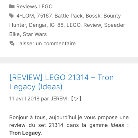
Catégories
Reviews LEGO
Étiquettes
4-LOM
,
75167
,
Battle Pack
,
Bossk
,
Bounty
Hunter
,
Dengar
,
IG-88
,
LEGO
,
Review
,
Speeder
Bike
,
Star Wars
Laisser un commentaire
[REVIEW] LEGO 21314 – Tron
Legacy (Ideas)
11 avril 2018
par
JΞRΞM 【ツ】
Bonjour à tous, aujourd’hui je vous propose une
review du set 21314 dans la gamme
Ideas
:
Tron Legacy
.