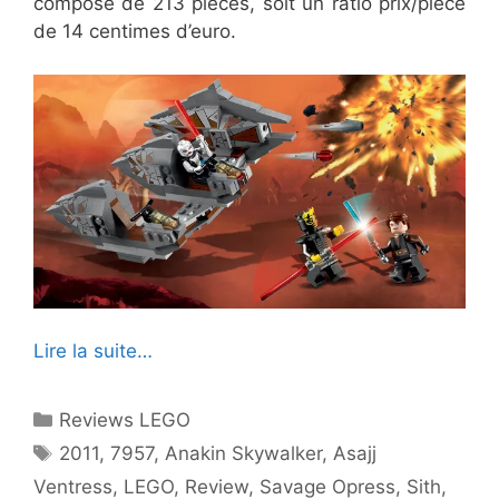
composé de 213 pièces, soit un ratio prix/pièce
de 14 centimes d’euro.
Lire la suite…
Catégories
Reviews LEGO
Étiquettes
2011
,
7957
,
Anakin Skywalker
,
Asajj
Ventress
,
LEGO
,
Review
,
Savage Opress
,
Sith
,