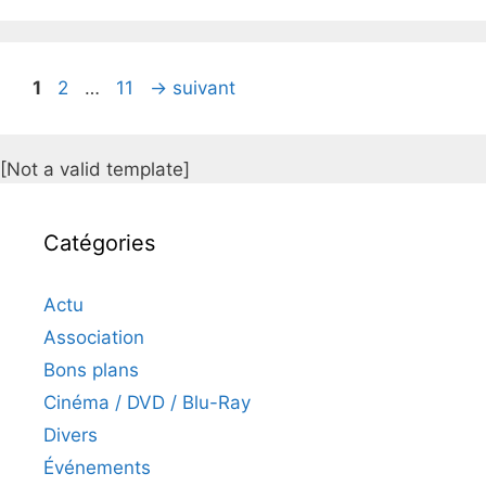
Page
Page
Page
1
2
…
11
→
suivant
[Not a valid template]
Catégories
Actu
Association
Bons plans
Cinéma / DVD / Blu-Ray
Divers
Événements