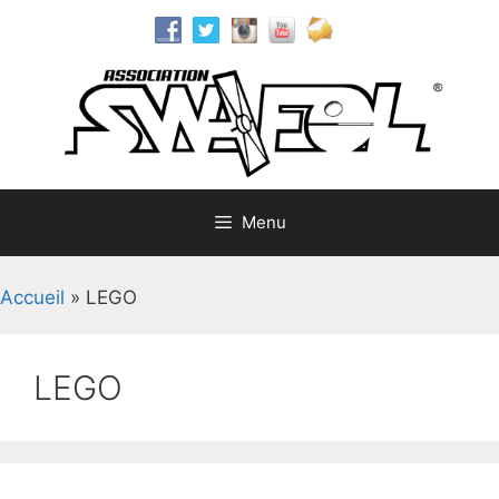
Aller
au
contenu
Menu
Accueil
»
LEGO
LEGO