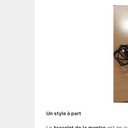
Un style à part
Le
bracelet de la montre
est en cu