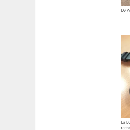
LG W
La L
rech