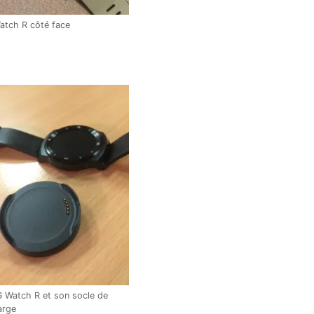
atch R côté face
G Watch R et son socle de
arge