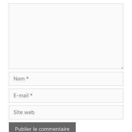
Commentaire
Nom
E-
mail
Site
web