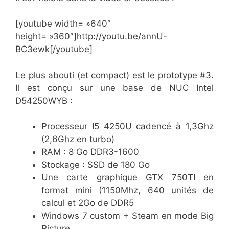
[youtube width= »640″
height= »360″]http://youtu.be/annU-
BC3ewk[/youtube]
Le plus abouti (et compact) est le prototype #3.
Il est conçu sur une base de NUC Intel
D54250WYB :
Processeur I5 4250U cadencé à 1,3Ghz
(2,6Ghz en turbo)
RAM : 8 Go DDR3-1600
Stockage : SSD de 180 Go
Une carte graphique GTX 750TI en
format mini (1150Mhz, 640 unités de
calcul et 2Go de DDR5
Windows 7 custom + Steam en mode Big
Picture