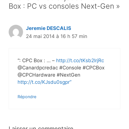
Box : PC vs consoles Next-Gen »
Jeremie DESCALIS
24 mai 2014 à 16 h 57 min
“: CPC Box : … –
http://t.co/tKsb2lrjRc
@Canardpcredac #Console #CPCBox
@CPCHardware #NextGen
http://t.co/KJsdu0sgpr”
Répondre
Laisser un commentaire