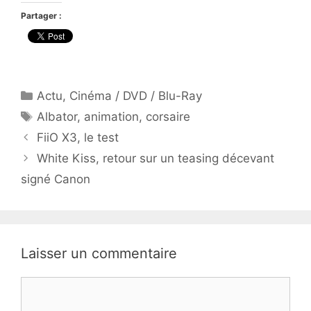
Partager :
Catégories
Actu
,
Cinéma / DVD / Blu-Ray
Étiquettes
Albator
,
animation
,
corsaire
FiiO X3, le test
White Kiss, retour sur un teasing décevant
signé Canon
Laisser un commentaire
Commentaire