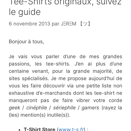
Tee-Shirts originaux, suivez
le guide
6 novembre 2013
par
JΞRΞM 【ツ】
Bonjour à tous,
Je vais vous parler d’une de mes grandes
passions, les tee-shirts. J’en ai plus d’une
centaine venant, pour la grande majorité, de
sites spécialisés. Je me propose aujourd’hui de
vous les faire découvrir via une petite liste non
exhaustive d’e-marchands dont les tee-shirt ne
manqueront pas de faire vibrer votre corde
geek
/
cinéphile
/
sériephile
/
gamers
(rayez la
(les) mention(s) inutile(s)).
T-Shirt Store
(
www.t-s.fr
) :