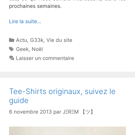
prochaines semaines.
Lire la suite…
Catégories
Actu
,
G33k
,
Vie du site
Étiquettes
Geek
,
Noël
Laisser un commentaire
Tee-Shirts originaux, suivez le
guide
6 novembre 2013
par
JΞRΞM 【ツ】