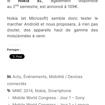
le
Nokia XL
, également disponible
nd
au 2
semestre, est annoncé à 109€.
Nokia (et Microsoft) semble donc tester le
marcher Androïd et nous proposera, à n’en pas
douter, des appareils haut de gamme des
mois/années à venir.
Partager :
Catégories
Actu
,
Événements
,
Mobilité / Devices
connectés
Étiquettes
MWC 2014
,
Nokia
,
Smartphone
Mobile World Congress : Jour 1 – Sony
Mobile World Congress : Jour 1 – Lenovo