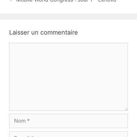
Laisser un commentaire
Commentaire
Nom
E-