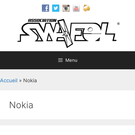
Aller
au
contenu
Menu
Accueil
»
Nokia
Nokia