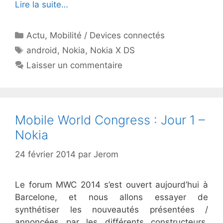
Lire la suite…
Catégories
Actu
,
Mobilité / Devices connectés
Étiquettes
android
,
Nokia
,
Nokia X DS
Laisser un commentaire
Mobile World Congress : Jour 1 –
Nokia
24 février 2014
par
Jerom
Le forum MWC 2014 s’est ouvert aujourd’hui à
Barcelone, et nous allons essayer de
synthétiser les nouveautés présentées /
annoncées par les différents constructeurs.