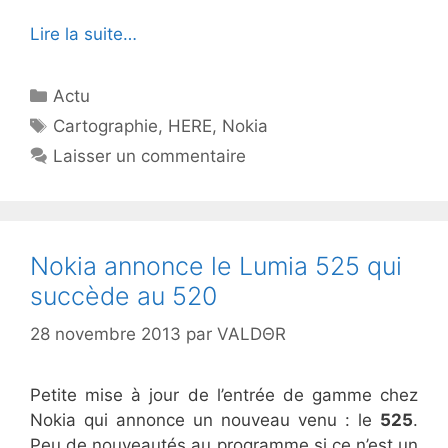
Lire la suite…
Catégories
Actu
Étiquettes
Cartographie
,
HERE
,
Nokia
Laisser un commentaire
Nokia annonce le Lumia 525 qui
succède au 520
28 novembre 2013
par
VALDΘR
Petite mise à jour de l’entrée de gamme chez
Nokia qui annonce un nouveau venu : le
525
.
Peu de nouveautés au programme si ce n’est un