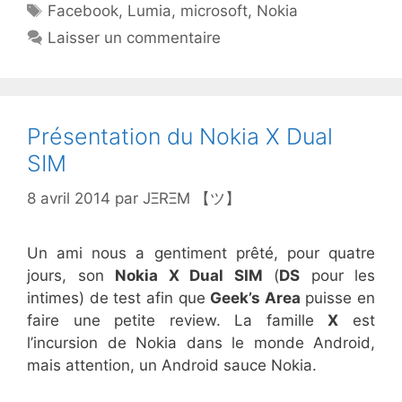
Étiquettes
Facebook
,
Lumia
,
microsoft
,
Nokia
Laisser un commentaire
Présentation du Nokia X Dual
SIM
8 avril 2014
par
JΞRΞM 【ツ】
Un ami nous a gentiment prêté, pour quatre
jours, son
Nokia X Dual SIM
(
DS
pour les
intimes) de test afin que
Geek’s Area
puisse en
faire une petite review. La famille
X
est
l’incursion de Nokia dans le monde Android,
mais attention, un Android sauce Nokia.