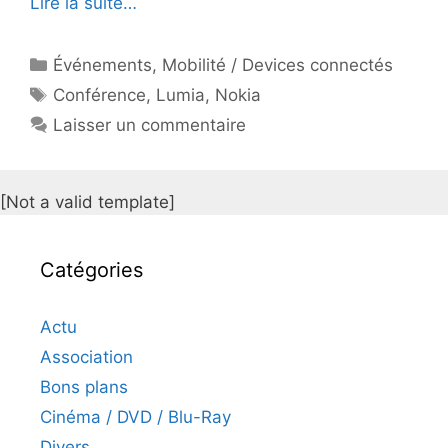
Lire la suite…
Catégories
Événements
,
Mobilité / Devices connectés
Étiquettes
Conférence
,
Lumia
,
Nokia
Laisser un commentaire
[Not a valid template]
Catégories
Actu
Association
Bons plans
Cinéma / DVD / Blu-Ray
Divers