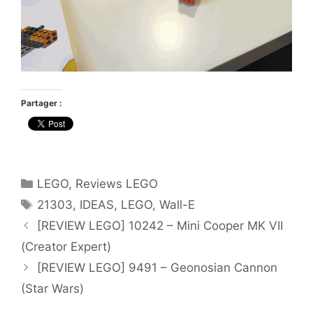
Partager :
Catégories
LEGO
,
Reviews LEGO
Étiquettes
21303
,
IDEAS
,
LEGO
,
Wall-E
[REVIEW LEGO] 10242 – Mini Cooper MK VII
(Creator Expert)
[REVIEW LEGO] 9491 – Geonosian Cannon
(Star Wars)