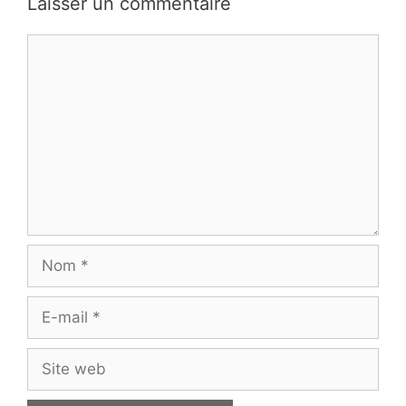
Laisser un commentaire
Commentaire
Nom
E-
mail
Site
web