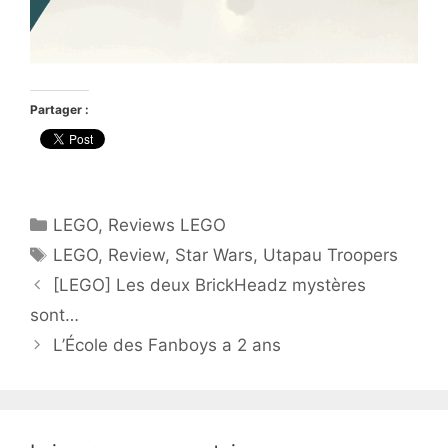
Partager :
Catégories
LEGO
,
Reviews LEGO
Étiquettes
LEGO
,
Review
,
Star Wars
,
Utapau Troopers
[LEGO] Les deux BrickHeadz mystères
sont…
L’École des Fanboys a 2 ans