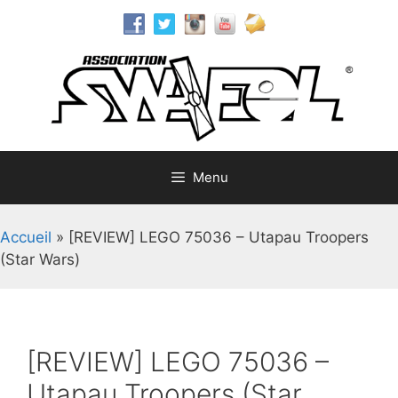
Aller
au
contenu
Menu
Accueil
»
[REVIEW] LEGO 75036 – Utapau Troopers
(Star Wars)
[REVIEW] LEGO 75036 –
Utapau Troopers (Star