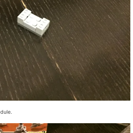
odule.