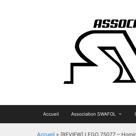
Aller
au
contenu
Accueil
Association SWAFOL
Accueil
»
[REVIEW] LEGO 75077 – Homing