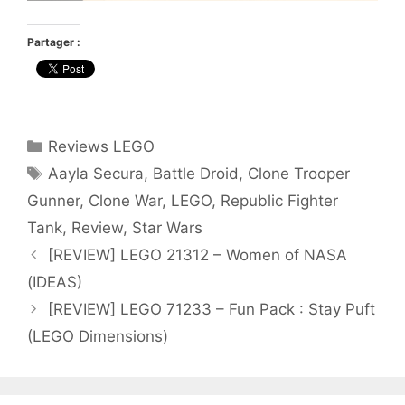
Partager :
Catégories
Reviews LEGO
Étiquettes
Aayla Secura
,
Battle Droid
,
Clone Trooper
Gunner
,
Clone War
,
LEGO
,
Republic Fighter
Tank
,
Review
,
Star Wars
[REVIEW] LEGO 21312 – Women of NASA
(IDEAS)
[REVIEW] LEGO 71233 – Fun Pack : Stay Puft
(LEGO Dimensions)