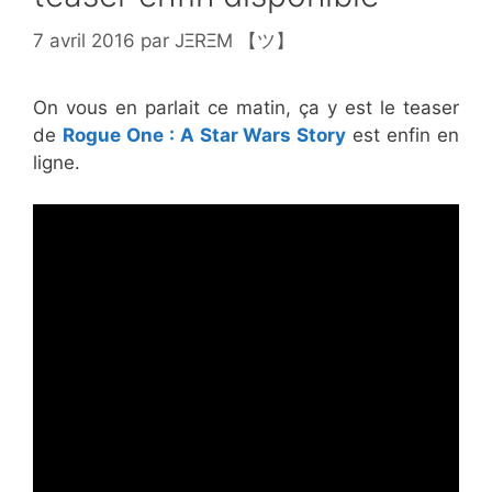
7 avril 2016
par
JΞRΞM 【ツ】
On vous en parlait ce matin, ça y est le teaser
de
Rogue One : A Star Wars Story
est enfin en
ligne.