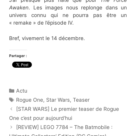
J’ai presque plus hâte que pour
The Force
Awaken
. Les images nous replonge dans un
univers connu qui ne pourra pas être un
« remake » de l’épisode IV.
Bref, vivement le 14 décembre.
Partager :
Catégories
Actu
Étiquettes
Rogue One
,
Star Wars
,
Teaser
[STAR WARS] Le premier teaser de Rogue
One c’est pour aujourd’hui
[REVIEW] LEGO 7784 – The Batmobile :