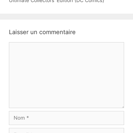
Ultimate Collectors’ Edition (DC Comics)
Laisser un commentaire
Commentaire
Nom
E-