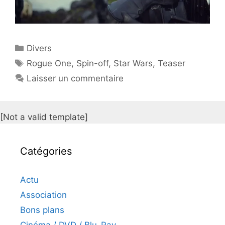
Catégories
Divers
Étiquettes
Rogue One
,
Spin-off
,
Star Wars
,
Teaser
Laisser un commentaire
[Not a valid template]
Catégories
Actu
Association
Bons plans
Cinéma / DVD / Blu-Ray