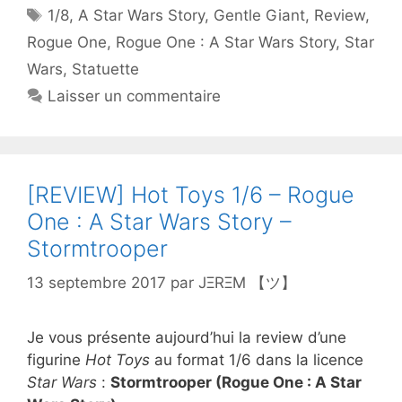
Étiquettes
1/8
,
A Star Wars Story
,
Gentle Giant
,
Review
,
Rogue One
,
Rogue One : A Star Wars Story
,
Star
Wars
,
Statuette
Laisser un commentaire
[REVIEW] Hot Toys 1/6 – Rogue
One : A Star Wars Story –
Stormtrooper
13 septembre 2017
par
JΞRΞM 【ツ】
Je vous présente aujourd’hui la review d’une
figurine
Hot Toys
au format 1/6 dans la licence
Star Wars
:
Stormtrooper (Rogue One : A Star