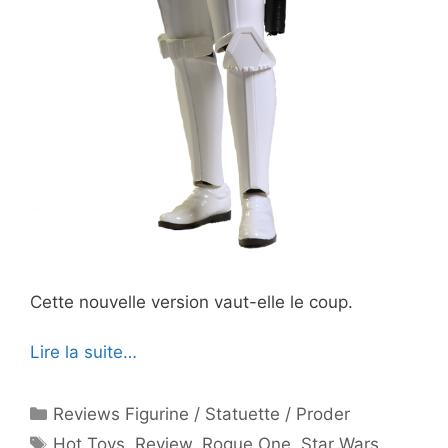
Cette nouvelle version vaut-elle le coup.
Lire la suite…
Catégories
Reviews Figurine / Statuette / Proder
Étiquettes
Hot Toys
,
Review
,
Rogue One
,
Star Wars
,