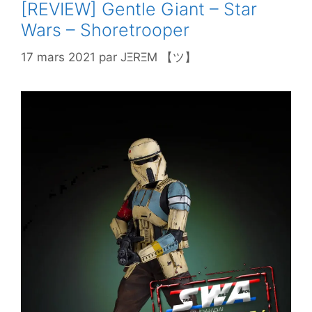
[REVIEW] Gentle Giant – Star
Wars – Shoretrooper
17 mars 2021
par
JΞRΞM 【ツ】