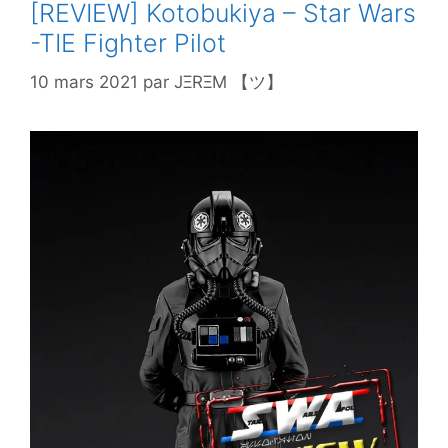
[REVIEW] Kotobukiya – Star Wars
-TIE Fighter Pilot
10 mars 2021
par
JΞRΞM 【ツ】