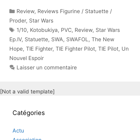
Catégories
Review
,
Reviews Figurine / Statuette /
Proder
,
Star Wars
Étiquettes
1/10
,
Kotobukiya
,
PVC
,
Review
,
Star Wars
Ep.IV
,
Statuette
,
SWA
,
SWAFOL
,
The New
Hope
,
TIE Fighter
,
TIE Fighter Pilot
,
TIE Pilot
,
Un
Nouvel Espoir
Laisser un commentaire
[Not a valid template]
Catégories
Actu