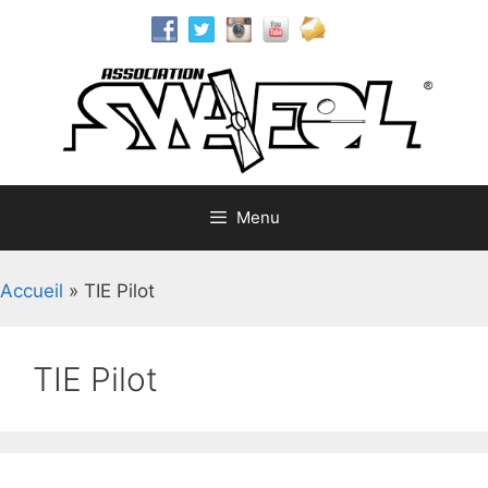
Aller
au
contenu
Menu
Accueil
»
TIE Pilot
TIE Pilot