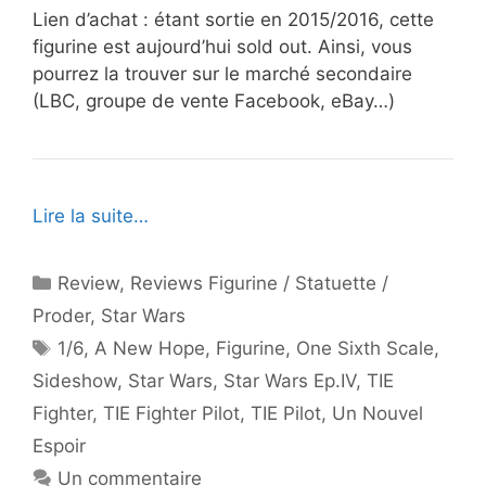
Lien d’achat : étant sortie en 2015/2016, cette
figurine est aujourd’hui sold out. Ainsi, vous
pourrez la trouver sur le marché secondaire
(LBC, groupe de vente Facebook, eBay…)
Lire la suite…
Catégories
Review
,
Reviews Figurine / Statuette /
Proder
,
Star Wars
Étiquettes
1/6
,
A New Hope
,
Figurine
,
One Sixth Scale
,
Sideshow
,
Star Wars
,
Star Wars Ep.IV
,
TIE
Fighter
,
TIE Fighter Pilot
,
TIE Pilot
,
Un Nouvel
Espoir
Un commentaire