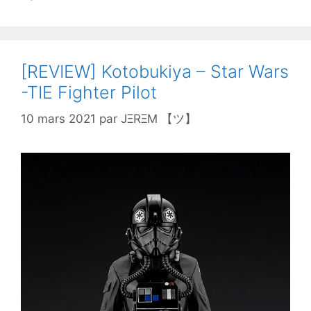
[REVIEW] Kotobukiya – Star Wars
-TIE Fighter Pilot
10 mars 2021
par
JΞRΞM 【ツ】