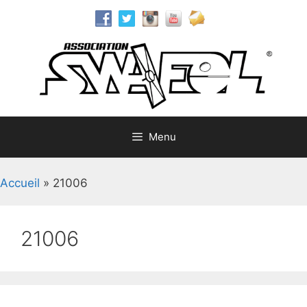
Aller
au
contenu
Menu
Accueil
»
21006
21006