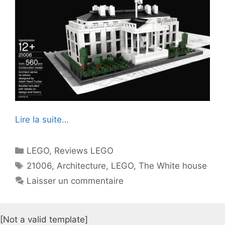
Lire la suite…
Catégories
LEGO
,
Reviews LEGO
Étiquettes
21006
,
Architecture
,
LEGO
,
The White house
Laisser un commentaire
[Not a valid template]