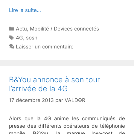
Lire la suite…
Catégories
Actu
,
Mobilité / Devices connectés
Étiquettes
4G
,
sosh
Laisser un commentaire
B&You annonce à son tour
l’arrivée de la 4G
17 décembre 2013
par
VALDΘR
Alors que la 4G anime les communiqués de
presse des différents opérateurs de téléphonie
mobile, B&You, la marque low-cost de