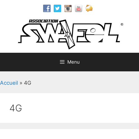
Aller
au
contenu
Menu
Accueil
»
4G
4G