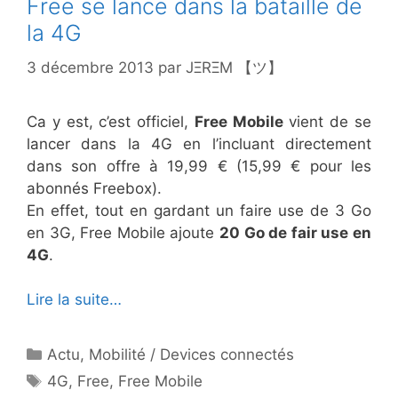
Free se lance dans la bataille de
la 4G
3 décembre 2013
par
JΞRΞM 【ツ】
Ca y est, c’est officiel,
Free Mobile
vient de se
lancer dans la 4G en l’incluant directement
dans son offre à 19,99 € (15,99 € pour les
abonnés Freebox).
En effet, tout en gardant un faire use de 3 Go
en 3G, Free Mobile ajoute
20 Go de fair use en
4G
.
Lire la suite…
Catégories
Actu
,
Mobilité / Devices connectés
Étiquettes
4G
,
Free
,
Free Mobile