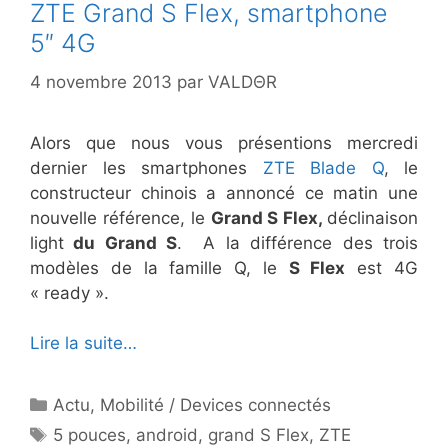
ZTE Grand S Flex, smartphone
5″ 4G
4 novembre 2013
par
VALDΘR
Alors que nous vous présentions mercredi
dernier les smartphones
ZTE Blade Q
, le
constructeur chinois a annoncé ce matin une
nouvelle référence, le
Grand S Flex,
déclinaison
light
du Grand S
. A la différence des trois
modèles de la famille Q, le
S Flex
est 4G
« ready ».
Lire la suite…
Catégories
Actu
,
Mobilité / Devices connectés
Étiquettes
5 pouces
,
android
,
grand S Flex
,
ZTE