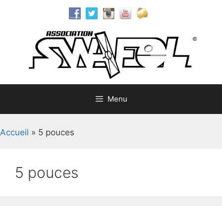
Aller
au
contenu
Menu
Accueil
»
5 pouces
5 pouces