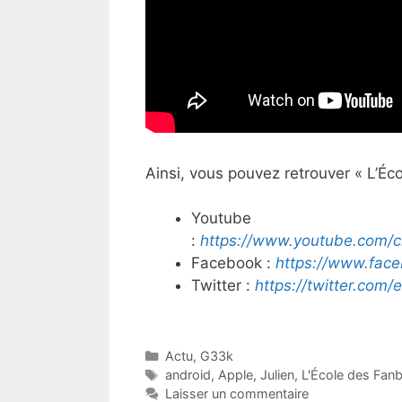
Ainsi, vous pouvez retrouver « L’Éc
Youtube
:
https://www.youtube.com/
Facebook :
https://www.fac
Twitter :
https://twitter.com
Catégories
Actu
,
G33k
Étiquettes
android
,
Apple
,
Julien
,
L'École des Fan
Laisser un commentaire