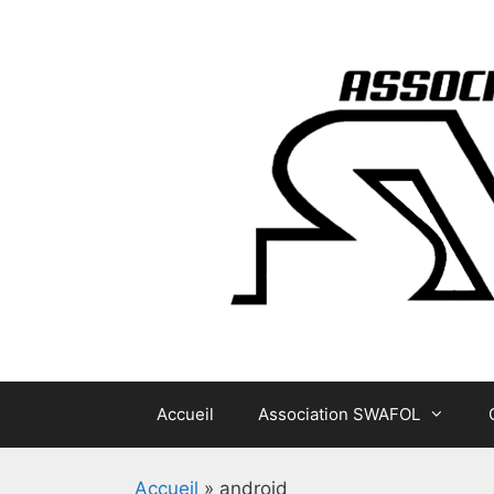
Aller
au
contenu
Accueil
Association SWAFOL
Accueil
»
android