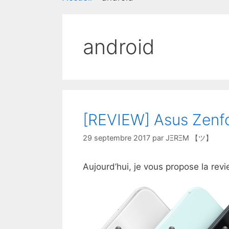
android
[REVIEW] Asus Zenf
29 septembre 2017
par
JΞRΞM 【ツ】
Aujourd’hui, je vous propose la re