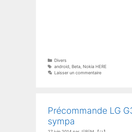
Catégories
Divers
Étiquettes
android
,
Beta
,
Nokia HERE
Laisser un commentaire
Précommande LG G3, 
sympa
27 juin 2014
par
JΞRΞM 【ツ】