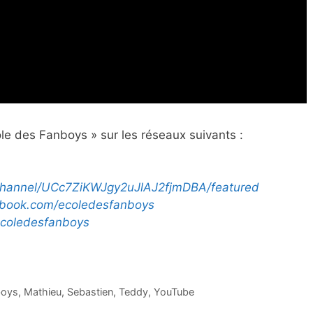
ole des Fanboys » sur les réseaux suivants :
channel/UCc7ZiKWJgy2uJlAJ2fjmDBA/featured
ebook.com/ecoledesfanboys
/ecoledesfanboys
boys
,
Mathieu
,
Sebastien
,
Teddy
,
YouTube