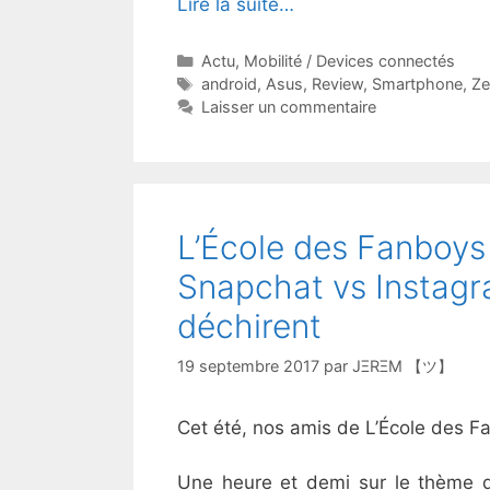
Lire la suite…
Catégories
Actu
,
Mobilité / Devices connectés
Étiquettes
android
,
Asus
,
Review
,
Smartphone
,
Ze
Laisser un commentaire
L’École des Fanboys
Snapchat vs Instagr
déchirent
19 septembre 2017
par
JΞRΞM 【ツ】
Cet été, nos amis de L’École des Fa
Une heure et demi sur le thème de