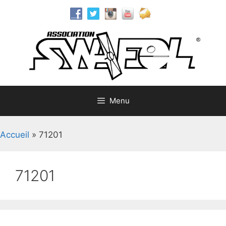
Aller
au
contenu
Menu
Accueil
»
71201
71201