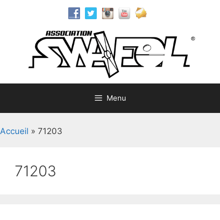
Aller
au
contenu
Menu
Accueil
»
71203
71203