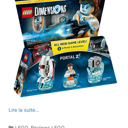
Lire la suite…
Catégories
LEGO
,
Reviews LEGO