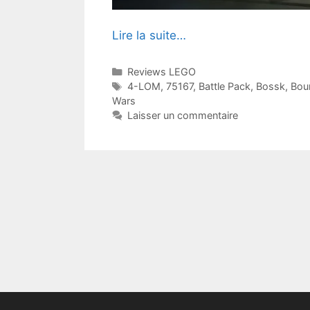
Lire la suite…
Catégories
Reviews LEGO
Étiquettes
4-LOM
,
75167
,
Battle Pack
,
Bossk
,
Bou
Wars
Laisser un commentaire