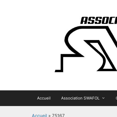
Aller
au
contenu
Accueil
Association SWAFOL
Accueil
»
75167