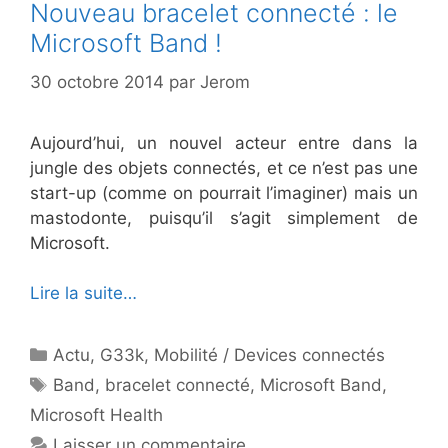
Nouveau bracelet connecté : le
Microsoft Band !
30 octobre 2014
par
Jerom
Aujourd’hui, un nouvel acteur entre dans la
jungle des objets connectés, et ce n’est pas une
start-up (comme on pourrait l’imaginer) mais un
mastodonte, puisqu’il s’agit simplement de
Microsoft.
Lire la suite…
Catégories
Actu
,
G33k
,
Mobilité / Devices connectés
Étiquettes
Band
,
bracelet connecté
,
Microsoft Band
,
Microsoft Health
Laisser un commentaire