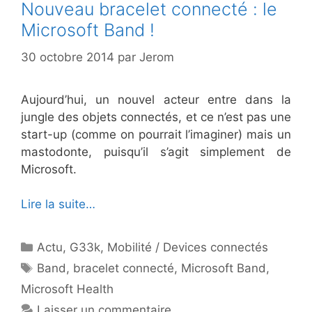
Nouveau bracelet connecté : le
Microsoft Band !
30 octobre 2014
par
Jerom
Aujourd’hui, un nouvel acteur entre dans la
jungle des objets connectés, et ce n’est pas une
start-up (comme on pourrait l’imaginer) mais un
mastodonte, puisqu’il s’agit simplement de
Microsoft.
Lire la suite…
Catégories
Actu
,
G33k
,
Mobilité / Devices connectés
Étiquettes
Band
,
bracelet connecté
,
Microsoft Band
,
Microsoft Health
Laisser un commentaire