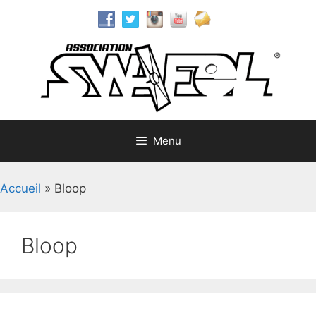
Aller
au
contenu
Menu
Accueil
»
Bloop
Bloop